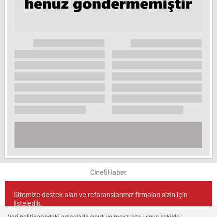
Cine5Haber
Sitemize destek olan ve refaranslarımız firmaları sizin için
listeledik.
Veri politikasındaki amaçlarla sınırlı ve mevzuata uygun şekilde