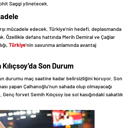
ohit Saggi yönetecek.
cadele
 karşı mücadele edecek. Türkiye’nin hedefi, deplasmanda
k. Özellikle defans hattında Merih Demiral ve Çağlar
ığı,
Türkiye
’nin savunma anlamında avantaj
 Kılıçsoy’da Son Durum
nun durumu maç saatine kadar belirsizliğini koruyor. Son
ması yapan Çalhanoğlu’nun sahada olup olmayacağı
k. Genç forvet Semih Kılıçsoy ise sol kasığındaki sakatlık