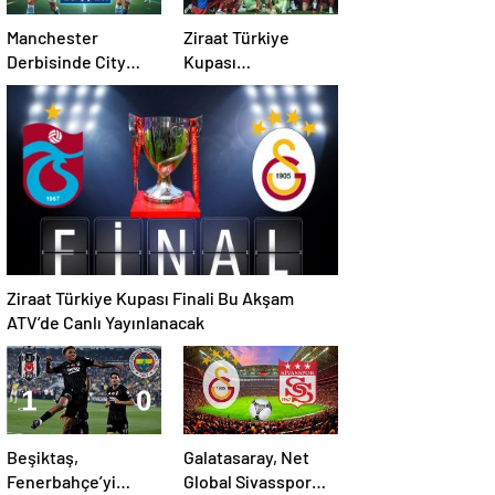
Manchester
Ziraat Türkiye
Derbisinde City
Kupası
Rüzgarı United’ı
Galatasaray’ın
Farklı Geçti
Ziraat Türkiye Kupası Finali Bu Akşam
ATV’de Canlı Yayınlanacak
Beşiktaş,
Galatasaray, Net
Fenerbahçe’yi
Global Sivasspor