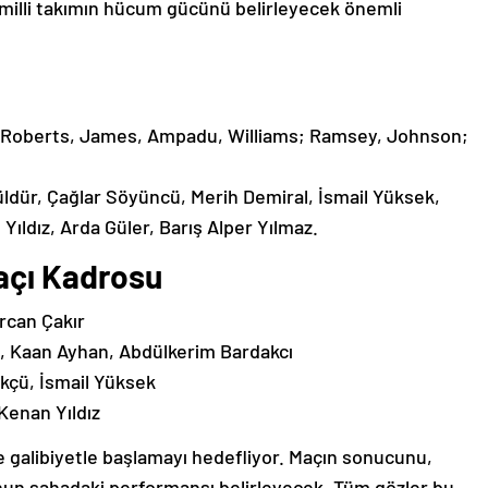
 milli takımın hücum gücünü belirleyecek önemli
Roberts, James, Ampadu, Williams; Ramsey, Johnson;
dür, Çağlar Söyüncü, Merih Demiral, İsmail Yüksek,
ıldız, Arda Güler, Barış Alper Yılmaz.
Maçı Kadrosu
rcan Çakır
, Kaan Ayhan, Abdülkerim Bardakcı
kçü, İsmail Yüksek
 Kenan Yıldız
ne galibiyetle başlamayı hedefliyor. Maçın sonucunu,
nun sahadaki performansı belirleyecek. Tüm gözler bu