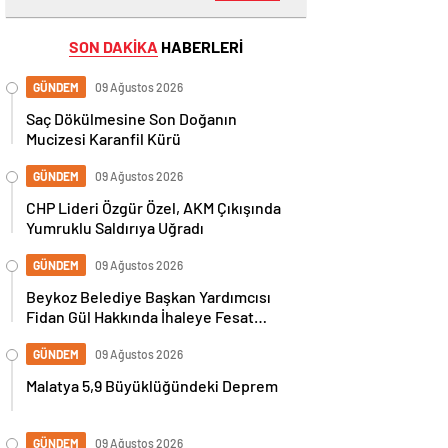
SON DAKİKA
HABERLERİ
GÜNDEM
09 Ağustos 2026
Saç Dökülmesine Son Doğanın
Mucizesi Karanfil Kürü
GÜNDEM
09 Ağustos 2026
CHP Lideri Özgür Özel, AKM Çıkışında
Yumruklu Saldırıya Uğradı
GÜNDEM
09 Ağustos 2026
Beykoz Belediye Başkan Yardımcısı
Fidan Gül Hakkında İhaleye Fesat
Karıştırma İddiasıyla Gözaltı Kararı
GÜNDEM
09 Ağustos 2026
Malatya 5,9 Büyüklüğündeki Deprem
GÜNDEM
09 Ağustos 2026