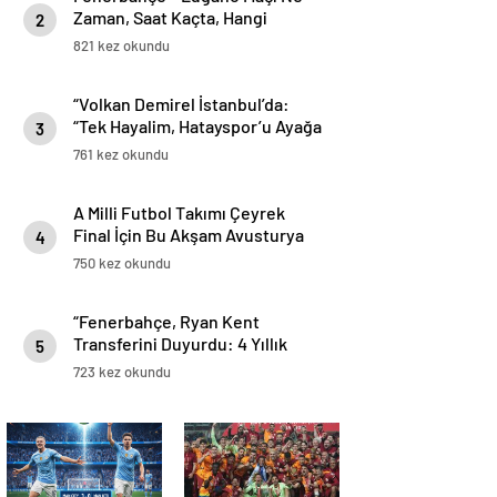
Zaman, Saat Kaçta, Hangi
2
Kanalda? Fenerbahçe Nasıl Tur
821 kez okundu
Atlar?
“Volkan Demirel İstanbul’da:
“Tek Hayalim, Hatayspor’u Ayağa
3
Kaldırmak”
761 kez okundu
A Milli Futbol Takımı Çeyrek
Final İçin Bu Akşam Avusturya
4
Karşısında
750 kez okundu
“Fenerbahçe, Ryan Kent
Transferini Duyurdu: 4 Yıllık
5
Sözleşme İmzalandı”
723 kez okundu