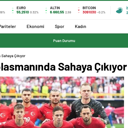
EURO
ALTIN
BITCOIN
55,2510
6.660,55
3091030
.18%
0.32%
2,59
-0.2%
Pariteler
Ekonomi
Spor
Kadın
Puan Durumu
a Sahaya Çıkıyor
eplasmanında Sahaya Çıkıyor