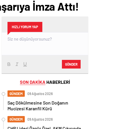
aşarıya İmza Attı!
HIZLI YORUM YAP
GÖNDER
SON DAKİKA
HABERLERİ
GÜNDEM
09 Ağustos 2026
Saç Dökülmesine Son Doğanın
Mucizesi Karanfil Kürü
GÜNDEM
09 Ağustos 2026
CHP Lideri Özgür Özel, AKM Çıkışında