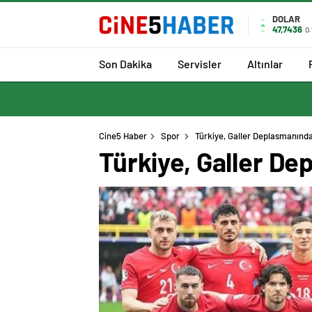
DOLAR
47,7436
0
Son Dakika
Servisler
Altınlar
Cine5 Haber
Spor
Türkiye, Galler Deplasmanınd
Türkiye, Galler D