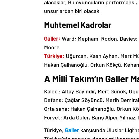
alacaklar. Bu oyuncuların performansı,
unsurlardan biri olacak.
Muhtemel Kadrolar
Galler:
Ward; Mepham, Rodon, Davies; 
Moore
Türkiye:
Uğurcan, Kaan Ayhan, Mert Mül
Hakan Çalhanoğlu, Orkun Kökçü, Kenan Y
A Milli Takım’ın Galler 
Kaleci: Altay Bayındır, Mert Günok, Uğu
Defans: Çağlar Söyüncü, Merih Demiral
Orta saha: Hakan Çalhanoğlu, Orkun Kö
Forvet: Arda Güler, Barış Alper Yılmaz,
Türkiye,
Galler
karşısında Uluslar Ligi’
Türkiye’nin genç ve deneyimli kadrosu