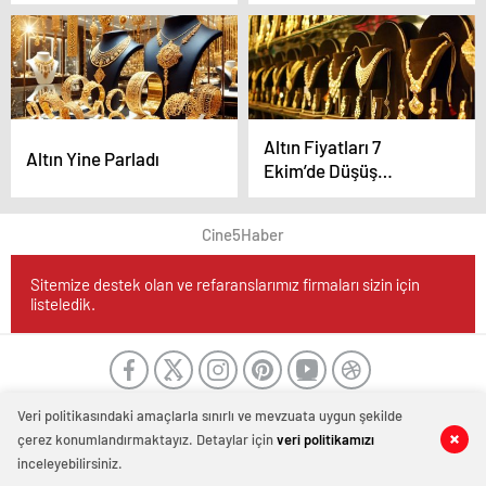
Analiz
Yatırımcılar
Beklemede
Altın Fiyatları 7
Altın Yine Parladı
Ekim’de Düşüş
Eğiliminde
Cine5Haber
Sitemize destek olan ve refaranslarımız firmaları sizin için
listeledik.
Veri politikasındaki amaçlarla sınırlı ve mevzuata uygun şekilde
çerez konumlandırmaktayız. Detaylar için
veri politikamızı
inceleyebilirsiniz.