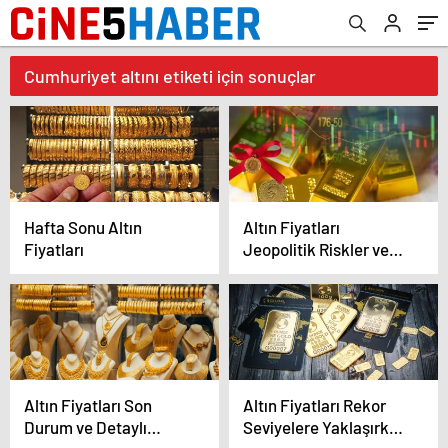
Cumhuriyet altını etiketi için sonuçlar
Hafta Sonu Altın
Altın Fiyatları
Fiyatları
Jeopolitik Riskler ve
ABD Politikaları ile
Rekor Kırmaya Devam
Ediyor
Altın Fiyatları Son
Altın Fiyatları Rekor
Durum ve Detaylı
Seviyelere Yaklaşırken