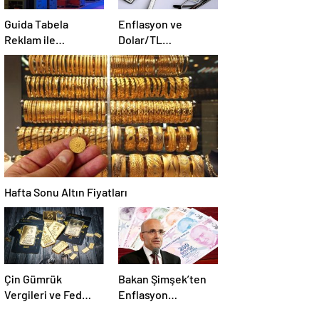
Guida Tabela
Enflasyon ve
Reklam ile
Dolar/TL
işletmenizi
Beklentileri
İzmir’den Tüm
Yükseldi
Türkiye’ye Duyuran
Işıklı Çözümler!
Hafta Sonu Altın Fiyatları
Çin Gümrük
Bakan Şimşek’ten
Vergileri ve Fed
Enflasyon
Toplantısı
Değerlendirmesi