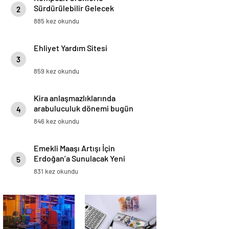
Sürdürülebilir Gelecek
2
885 kez okundu
Ehliyet Yardım Sitesi
3
859 kez okundu
Kira anlaşmazlıklarında
arabuluculuk dönemi bugün
4
başladı
846 kez okundu
Emekli Maaşı Artışı İçin
Erdoğan’a Sunulacak Yeni
5
Rakamlar
831 kez okundu