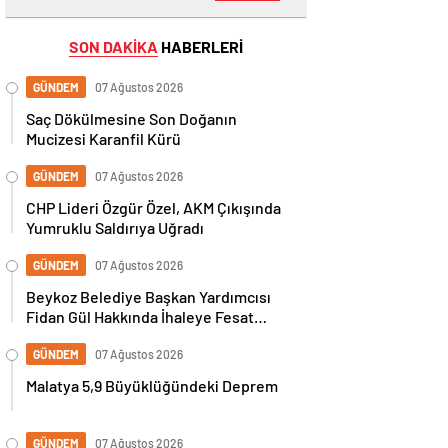
SON DAKİKA
HABERLERİ
GÜNDEM
07 Ağustos 2026
Saç Dökülmesine Son Doğanın
Mucizesi Karanfil Kürü
GÜNDEM
07 Ağustos 2026
CHP Lideri Özgür Özel, AKM Çıkışında
Yumruklu Saldırıya Uğradı
GÜNDEM
07 Ağustos 2026
Beykoz Belediye Başkan Yardımcısı
Fidan Gül Hakkında İhaleye Fesat
Karıştırma İddiasıyla Gözaltı Kararı
GÜNDEM
07 Ağustos 2026
Malatya 5,9 Büyüklüğündeki Deprem
GÜNDEM
07 Ağustos 2026