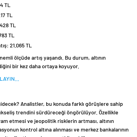
64 TL
217 TL
.428 TL
.783 TL
tış: 21.065 TL
önemli ölçüde artış yaşandı. Bu durum, altının
diğini bir kez daha ortaya koyuyor.
IKLAYIN…
 gidecek? Analistler, bu konuda farklı görüşlere sahip
yükseliş trendini sürdüreceği öngörülüyor. Özellikle
am etmesi ve jeopolitik risklerin artması, altının
flasyonun kontrol altına alınması ve merkez bankalarının