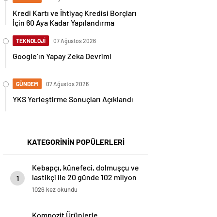
Kredi Kartı ve İhtiyaç Kredisi Borçları
İçin 60 Aya Kadar Yapılandırma
TEKNOLOJİ
07 Ağustos 2026
Google’ın Yapay Zeka Devrimi
GÜNDEM
07 Ağustos 2026
YKS Yerleştirme Sonuçları Açıklandı
KATEGORİNİN POPÜLERLERİ
Kebapçı, künefeci, dolmuşçu ve
lastikçi ile 20 günde 102 milyon
1
lira
1026 kez okundu
Kompozit Ürünlerle