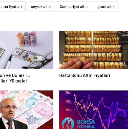
 altın fiyatları
çeyrek altın
Cumhuriyet altını
gram altın
on ve Dolar/TL
Hafta Sonu Altın Fiyatları
ileri Yükseldi