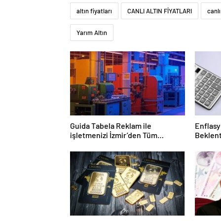
altın fiyatları
CANLI ALTIN FİYATLARI
canlı
Yarım Altın
Guida Tabela Reklam ile
Enflasy
işletmenizi İzmir’den Tüm
Beklent
Türkiye’ye Duyuran Işıklı
Çözümler!