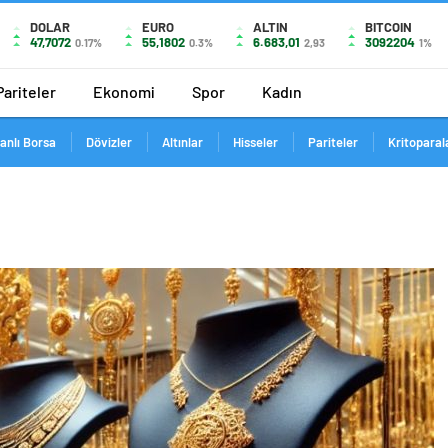
DOLAR
EURO
ALTIN
BITCOIN
47,7072
55,1802
6.683,01
3092204
0.17%
0.3%
2,93
1%
Pariteler
Ekonomi
Spor
Kadın
anlı Borsa
Dövizler
Altınlar
Hisseler
Pariteler
Kritoparal