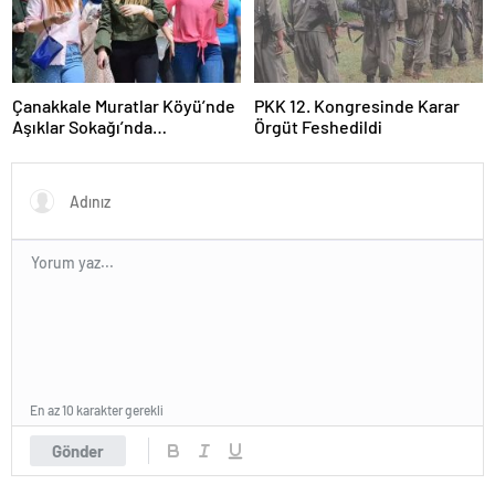
Çanakkale Muratlar Köyü’nde
PKK 12. Kongresinde Karar
Aşıklar Sokağı’nda
Örgüt Feshedildi
Geleneksel Hayır Yemeği ve
Eş Arayışı Renkli Görüntülere
Sahne Oldu
En az 10 karakter gerekli
Gönder