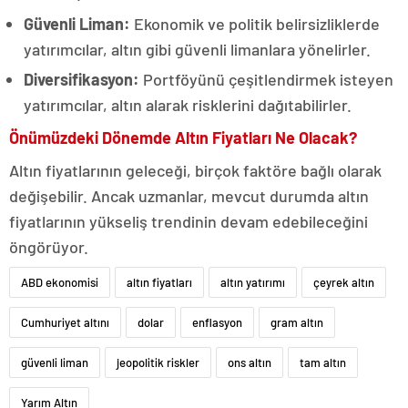
Güvenli Liman:
Ekonomik ve politik belirsizliklerde
yatırımcılar, altın gibi güvenli limanlara yönelirler.
Diversifikasyon:
Portföyünü çeşitlendirmek isteyen
yatırımcılar, altın alarak risklerini dağıtabilirler.
Önümüzdeki Dönemde Altın Fiyatları Ne Olacak?
Altın fiyatlarının geleceği, birçok faktöre bağlı olarak
değişebilir. Ancak uzmanlar, mevcut durumda altın
fiyatlarının yükseliş trendinin devam edebileceğini
öngörüyor.
ABD ekonomisi
altın fiyatları
altın yatırımı
çeyrek altın
Cumhuriyet altını
dolar
enflasyon
gram altın
güvenli liman
jeopolitik riskler
ons altın
tam altın
Yarım Altın