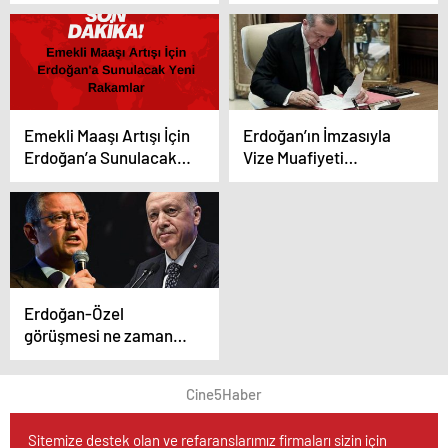
Sert Yanıt
Belirledi
Emekli Maaşı Artışı İçin
Erdoğan’ın İmzasıyla
Erdoğan’a Sunulacak
Vize Muafiyeti
Yeni Rakamlar
Rumenler Türkiye’ye
Vizesiz Girebilecek
Erdoğan-Özel
görüşmesi ne zaman
yapılacak?
Cine5Haber
Sitemize destek olan ve refaranslarımız firmaları sizin için