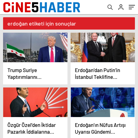
erdoğan etiketi için sonuçlar
Trump Suriye
Erdoğan’dan Putin’in
Yaptırımlarını
İstanbul Teklifine
Kaldırıyor
Destek
Özgür Özel’den İktidar
Erdoğan’ın Nüfus Artışı
Pazarlık İddialarına
Uyarısı Gündemi