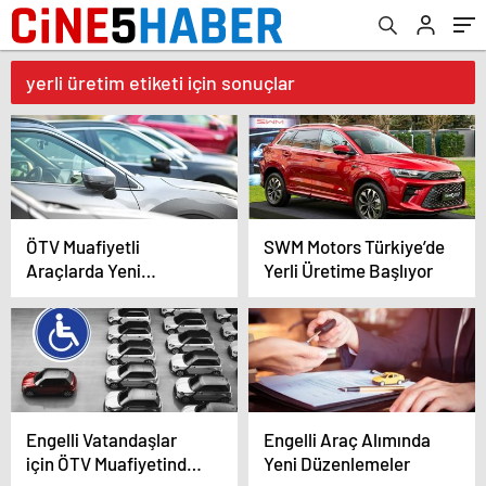
yerli üretim etiketi için sonuçlar
ÖTV Muafiyetli
SWM Motors Türkiye’de
Araçlarda Yeni
Yerli Üretime Başlıyor
Düzenleme
Engelli Vatandaşlar
Engelli Araç Alımında
için ÖTV Muafiyetinde
Yeni Düzenlemeler