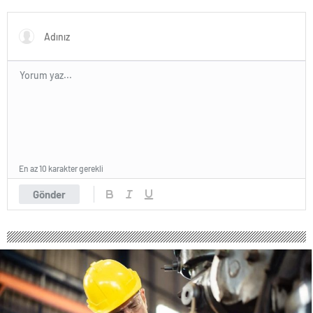
Geleneksel Hayır Yemeği ve
Eş Arayışı Renkli Görüntülere
Sahne Oldu
En az 10 karakter gerekli
Gönder