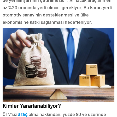
az %20 oranında yerli olması gerekiyor. Bu karar, yerli
otomotiv sanayinin desteklenmesi ve ülke
ekonomisine katkı sağlanması hedefleniyor.
Kimler Yararlanabiliyor?
ÖTV’siz
araç
alma hakkından, yüzde 90 ve üzerinde