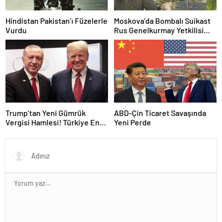
Hindistan Pakistan’ı Füzelerle
Moskova’da Bombalı Suikast
Vurdu
Rus Genelkurmay Yetkilisi
Hayatını Kaybetti
Trump’tan Yeni Gümrük
ABD-Çin Ticaret Savaşında
Vergisi Hamlesi! Türkiye En
Yeni Perde
Düşük Vergi Diliminde Yer
Aldı