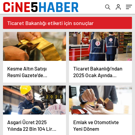
Ticaret Bakanlığı etiketi için sonuçlar
Kesme Altın Satışı
Ticaret Bakanlığı’ndan
Resmi Gazete’de
2025 Ocak Ayında
Yasaklandı
283,7 Milyon TL Para
Cezası
Asgari Ücret 2025
Emlak ve Otomotivte
Yılında 22 Bin 104 Lira
Yeni Dönem