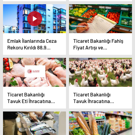
Oldu
Emlak İlanlarında Ceza
Ticaret Bakanlığı Fahiş
Rekoru Kırıldı 88,9
Fiyat Artışı ve
Milyon TL!
Stokçuluk Yapanlara
Ceza Yağdırdı !
Ticaret Bakanlığı
Ticaret Bakanlığı
Tavuk Eti İhracatına
Tavuk İhracatına
Sınırlama Getirdi!
Yasak Getiriyor