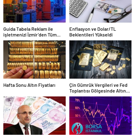
Guida Tabela Reklam ile
Enflasyon ve Dolar/TL
işletmenizi İzmir’den Tüm
Beklentileri Yükseldi
Türkiye’ye Duyuran Işıklı
Çözümler!
Hafta Sonu Altın Fiyatları
Çin Gümrük Vergileri ve Fed
Toplantısı Gölgesinde Altın
Fiyatları Yükselişte