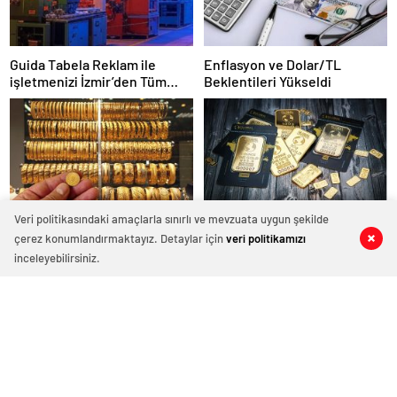
Guida Tabela Reklam ile
Enflasyon ve Dolar/TL
işletmenizi İzmir’den Tüm
Beklentileri Yükseldi
Türkiye’ye Duyuran Işıklı
Çözümler!
Veri politikasındaki amaçlarla sınırlı ve mevzuata uygun şekilde
Hafta Sonu Altın Fiyatları
Çin Gümrük Vergileri ve Fed
çerez konumlandırmaktayız. Detaylar için
veri politikamızı
0
0
0
0
Toplantısı Gölgesinde Altın
inceleyebilirsiniz.
Fiyatları Yükselişte
Bakan Şimşek’ten Enflasyon
Borsa İstanbul’da 40 Günde