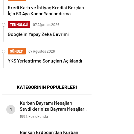
Kredi Kartı ve İhtiyaç Kredisi Borçları
İçin 60 Aya Kadar Yapılandırma
TEKNOLOJİ
07 Ağustos 2026
Google’ın Yapay Zeka Devrimi
GÜNDEM
07 Ağustos 2026
YKS Yerleştirme Sonuçları Açıklandı
KATEGORİNİN POPÜLERLERİ
Kurban Bayramı Mesajları,
Sevdiklerinize Bayram Mesajları,
1
Resimli Bayram Mesajları..
1552 kez okundu
Başkan Erdoğan’dan Kurban