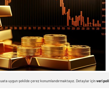
0
News
evzuata uygun şekilde çerez konumlandırmaktayız. Detaylar için
veri pol
ketli bir seyir izlendi.
lişe paralel olarak 2550 lirayı aşarak yeni bir rekor