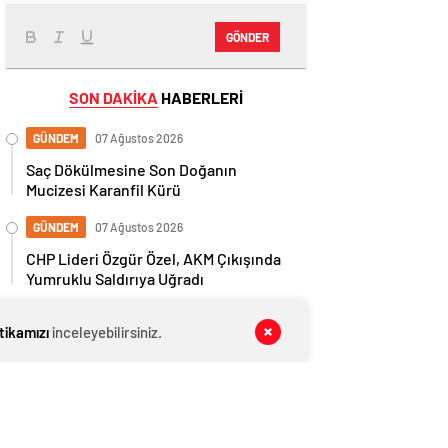
GÖNDER
SON DAKİKA
HABERLERİ
GÜNDEM
07 Ağustos 2026
Saç Dökülmesine Son Doğanın
Mucizesi Karanfil Kürü
GÜNDEM
07 Ağustos 2026
CHP Lideri Özgür Özel, AKM Çıkışında
Yumruklu Saldırıya Uğradı
GÜNDEM
07 Ağustos 2026
itikamızı
inceleyebilirsiniz.
Beykoz Belediye Başkan Yardımcısı
Fidan Gül Hakkında İhaleye Fesat
Karıştırma İddiasıyla Gözaltı Kararı
GÜNDEM
07 Ağustos 2026
Malatya 5,9 Büyüklüğündeki Deprem