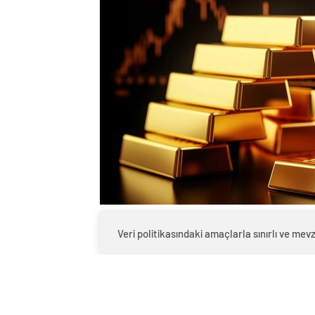
0
BEĞENDİM
ABONE OL
Veri politikasındaki amaçlarla sınırlı ve m
Geçtiğimiz hafta piyasalarda oldukça hare
Cuma günü gram altın ons altındaki yükse
seviyeye ulaştı.