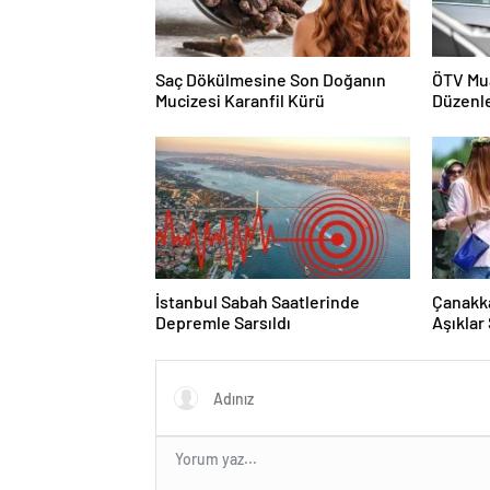
Saç Dökülmesine Son Doğanın
ÖTV Mua
Mucizesi Karanfil Kürü
Düzenl
İstanbul Sabah Saatlerinde
Çanakka
Depremle Sarsıldı
Aşıklar
Hayır Y
Görünt