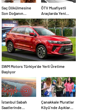
Saç Dökülmesine
ÖTV Muafiyetli
Son Doğanın
Araçlarda Yeni
Mucizesi Karanfil
Düzenleme
Kürü
SWM Motors Türkiye’de Yerli Üretime
Başlıyor
İstanbul Sabah
Çanakkale Muratlar
Saatlerinde
Köyü’nde Aşıklar