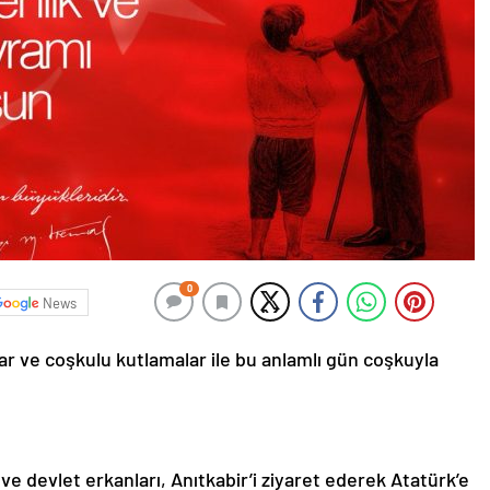
0
News
r ve coşkulu kutlamalar ile bu anlamlı gün coşkuyla
devlet erkanları, Anıtkabir’i ziyaret ederek Atatürk’e