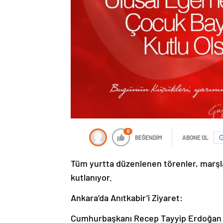
0
BEĞENDİM
ABONE OL
Tüm yurtta düzenlenen törenler, marşla
kutlanıyor.
Ankara’da Anıtkabir’i Ziyaret:
Cumhurbaşkanı Recep Tayyip Erdoğan ve 