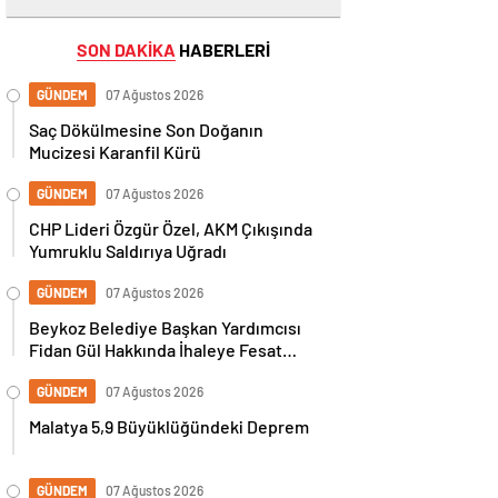
SON DAKİKA
HABERLERİ
GÜNDEM
07 Ağustos 2026
Saç Dökülmesine Son Doğanın
Mucizesi Karanfil Kürü
GÜNDEM
07 Ağustos 2026
CHP Lideri Özgür Özel, AKM Çıkışında
Yumruklu Saldırıya Uğradı
GÜNDEM
07 Ağustos 2026
Beykoz Belediye Başkan Yardımcısı
Fidan Gül Hakkında İhaleye Fesat
Karıştırma İddiasıyla Gözaltı Kararı
GÜNDEM
07 Ağustos 2026
Malatya 5,9 Büyüklüğündeki Deprem
GÜNDEM
07 Ağustos 2026