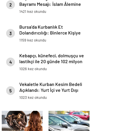
Bayramı Mesajı: İslam Âlemine
2
ve Tüm İnsanlığa Hayırlar
1421 kez okundu
Getirmesini Diliyor
Bursa’da Kurbanlık Et
Dolandırıcılığı: Binlerce Kişiye
3
Bozuk Et Verildi, Tonlarca Et
1159 kez okundu
İmha Edildi
Kebapçı, künefeci, dolmuşçu ve
lastikçi ile 20 günde 102 milyon
4
lira
1026 kez okundu
Vekaletle Kurban Kesim Bedeli
Açıklandı: Yurt İçi ve Yurt Dışı
5
Fiyatları Belli Oldu..
1023 kez okundu