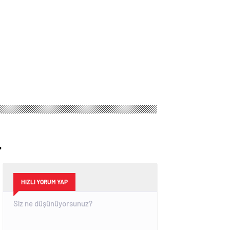
Depremle Sarsıldı
Sokağı’nda
Geleneksel Hayır
Yemeği ve Eş
Arayışı Renkli
Görüntülere Sahne
Oldu
4
HIZLI YORUM YAP