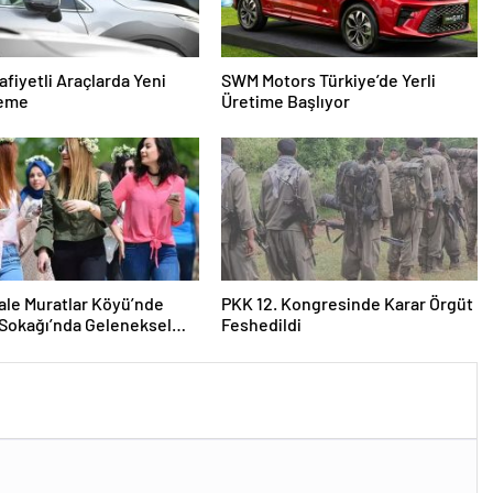
fiyetli Araçlarda Yeni
SWM Motors Türkiye’de Yerli
eme
Üretime Başlıyor
le Muratlar Köyü’nde
PKK 12. Kongresinde Karar Örgüt
 Sokağı’nda Geleneksel
Feshedildi
emeği ve Eş Arayışı Renkli
ülere Sahne Oldu