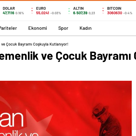
DOLAR
EURO
ALTIN
BITCOIN
47,7116
55,0241
6.507,39
3060630
0.16%
-0.03%
0,23
-0.4%
Pariteler
Ekonomi
Spor
Kadın
k ve Çocuk Bayramı Coşkuyla Kutlanıyor!
gemenlik ve Çocuk Bayramı