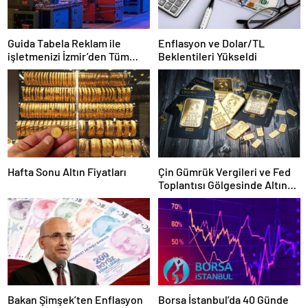
Guida Tabela Reklam ile
Enflasyon ve Dolar/TL
işletmenizi İzmir’den Tüm
Beklentileri Yükseldi
Türkiye’ye Duyuran Işıklı
Çözümler!
Hafta Sonu Altın Fiyatları
Çin Gümrük Vergileri ve Fed
Toplantısı Gölgesinde Altın
Fiyatları Yükselişte
Bakan Şimşek’ten Enflasyon
Borsa İstanbul’da 40 Günde