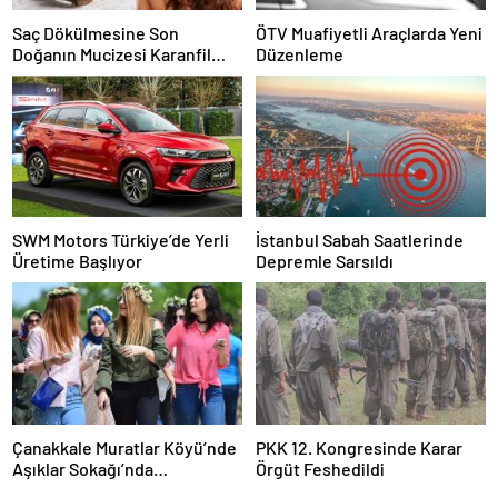
Saç Dökülmesine Son
ÖTV Muafiyetli Araçlarda Yeni
Doğanın Mucizesi Karanfil
Düzenleme
Kürü
SWM Motors Türkiye’de Yerli
İstanbul Sabah Saatlerinde
Üretime Başlıyor
Depremle Sarsıldı
Çanakkale Muratlar Köyü’nde
PKK 12. Kongresinde Karar
Aşıklar Sokağı’nda
Örgüt Feshedildi
Geleneksel Hayır Yemeği ve