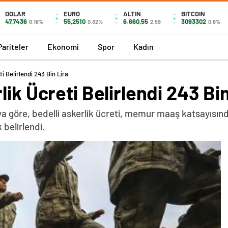
DOLAR
EURO
ALTIN
BITCOIN
47,7436
55,2510
6.660,55
3093302
0.18%
0.32%
2,59
0.8%
Pariteler
Ekonomi
Spor
Kadın
i Belirlendi 243 Bin Lira
ik Ücreti Belirlendi 243 Bin
a göre, bedelli askerlik ücreti, memur maaş katsayısında
 belirlendi.