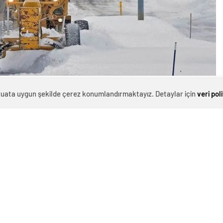
0
evzuata uygun şekilde çerez konumlandırmaktayız. Detaylar için
veri pol
News
ik Kesintileri ve Ulaşım Kaosu
tli kış koşullarıyla mücadele ediyor. Kar yağışı,
in orta kesimlerinden doğu yakasına kadar geniş bir
ğrattı. 13 eyalette etkisini sürdüren olumsuz hava
m ilan edildi. Meydana gelen kazalarda en az 3 kişi
elektriksiz kaldı ve ulaşımda ciddi aksaklıklar yaşandı.