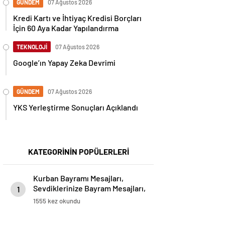
GÜNDEM
07 Ağustos 2026
Kredi Kartı ve İhtiyaç Kredisi Borçları
İçin 60 Aya Kadar Yapılandırma
TEKNOLOJİ
07 Ağustos 2026
Google’ın Yapay Zeka Devrimi
GÜNDEM
07 Ağustos 2026
YKS Yerleştirme Sonuçları Açıklandı
KATEGORİNİN POPÜLERLERİ
Kurban Bayramı Mesajları,
Sevdiklerinize Bayram Mesajları,
1
Resimli Bayram Mesajları..
1555 kez okundu