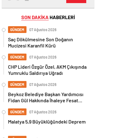
SON DAKİKA
HABERLERİ
GÜNDEM
07 Ağustos 2026
Saç Dökülmesine Son Doğanın
Mucizesi Karanfil Kürü
GÜNDEM
07 Ağustos 2026
CHP Lideri Özgür Özel, AKM Çıkışında
Yumruklu Saldırıya Uğradı
GÜNDEM
07 Ağustos 2026
Beykoz Belediye Başkan Yardımcısı
Fidan Gül Hakkında İhaleye Fesat
Karıştırma İddiasıyla Gözaltı Kararı
GÜNDEM
07 Ağustos 2026
Malatya 5,9 Büyüklüğündeki Deprem