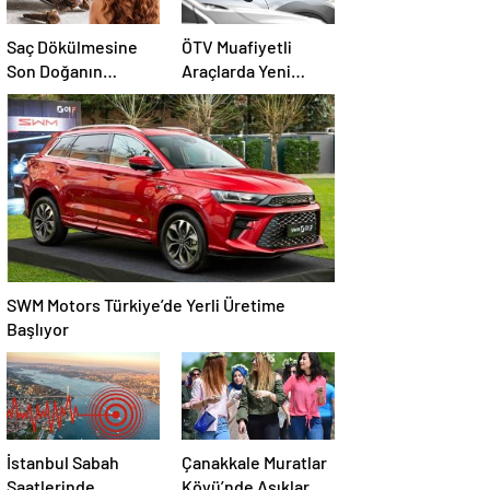
Saç Dökülmesine
ÖTV Muafiyetli
Son Doğanın
Araçlarda Yeni
Mucizesi Karanfil
Düzenleme
Kürü
SWM Motors Türkiye’de Yerli Üretime
Başlıyor
İstanbul Sabah
Çanakkale Muratlar
Saatlerinde
Köyü’nde Aşıklar