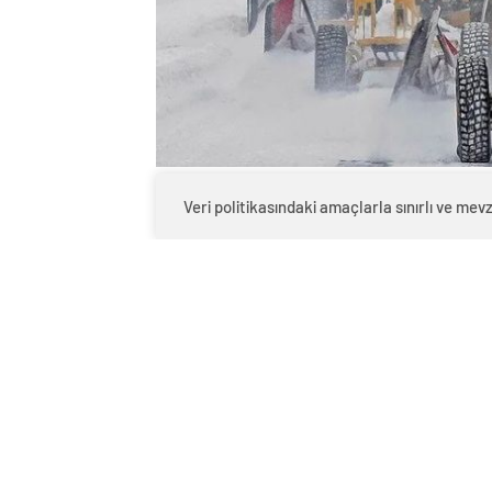
0
Veri politikasındaki amaçlarla sınırlı ve m
BEĞENDİM
ABONE OL
Acil Durumlar, Elektr
ABD, son günlerde etkisini artıran şidde
buzlanma ve dondurucu soğuklar, ülken
alanı etkisi altına alarak hayatı felce u
koşulları nedeniyle 7 eyalette acil duru
hayatını kaybederken, yüz binlerce kişi 