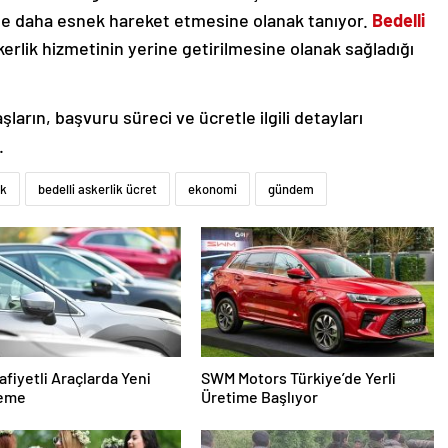
çte daha esnek hareket etmesine olanak tanıyor.
Bedelli
askerlik hizmetinin yerine getirilmesine olanak sağladığı
rın, başvuru süreci ve ücretle ilgili detayları
.
ik
bedelli askerlik ücret
ekonomi
gündem
fiyetli Araçlarda Yeni
SWM Motors Türkiye’de Yerli
eme
Üretime Başlıyor