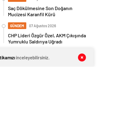
Saç Dökülmesine Son Doğanın
Mucizesi Karanfil Kürü
GÜNDEM
07 Ağustos 2026
CHP Lideri Özgür Özel, AKM Çıkışında
Yumruklu Saldırıya Uğradı
GÜNDEM
07 Ağustos 2026
itikamızı
inceleyebilirsiniz.
Beykoz Belediye Başkan Yardımcısı
Fidan Gül Hakkında İhaleye Fesat
Karıştırma İddiasıyla Gözaltı Kararı
GÜNDEM
07 Ağustos 2026
Malatya 5,9 Büyüklüğündeki Deprem
GÜNDEM
07 Ağustos 2026
Kredi Kartı ve İhtiyaç Kredisi Borçları
İçin 60 Aya Kadar Yapılandırma
TEKNOLOJİ
07 Ağustos 2026