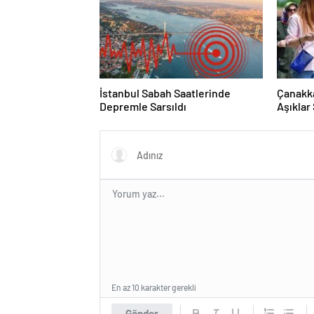
İstanbul Sabah Saatlerinde
Çanakka
Depremle Sarsıldı
Aşıklar
Hayır Y
Görünt
En az 10 karakter gerekli
Gönder