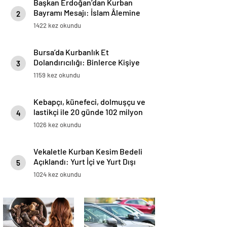
Başkan Erdoğan’dan Kurban
Bayramı Mesajı: İslam Âlemine
2
ve Tüm İnsanlığa Hayırlar
1422 kez okundu
Getirmesini Diliyor
Bursa’da Kurbanlık Et
Dolandırıcılığı: Binlerce Kişiye
3
Bozuk Et Verildi, Tonlarca Et
1159 kez okundu
İmha Edildi
Kebapçı, künefeci, dolmuşçu ve
lastikçi ile 20 günde 102 milyon
4
lira
1026 kez okundu
Vekaletle Kurban Kesim Bedeli
Açıklandı: Yurt İçi ve Yurt Dışı
5
Fiyatları Belli Oldu..
1024 kez okundu