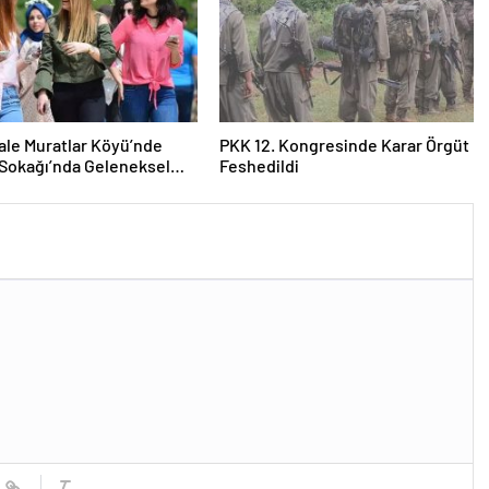
le Muratlar Köyü’nde
PKK 12. Kongresinde Karar Örgüt
 Sokağı’nda Geleneksel
Feshedildi
emeği ve Eş Arayışı Renkli
ülere Sahne Oldu