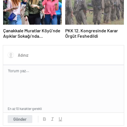
Çanakkale Muratlar Köyü’nde
PKK 12. Kongresinde Karar
Aşıklar Sokağı’nda
Örgüt Feshedildi
Geleneksel Hayır Yemeği ve
Eş Arayışı Renkli Görüntülere
Sahne Oldu
En az 10 karakter gerekli
Gönder