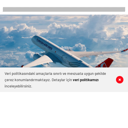
Veri politikasındaki amaçlarla sınırlı ve mevzuata uygun şekilde
çerez konumlandırmaktayız. Detaylar için
veri politikamızı
0
0
0
0
inceleyebilirsiniz.
425 okunma
Türk Hava Yolları 2023’te Zirveye
Ulaştı!
Nisan 26, 2024 06:51
ABONE OL
News