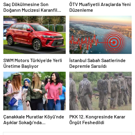
Saç Dökülmesine Son
ÖTV Muafiyetli Araçlarda Yeni
Doğanın Mucizesi Karanfil
Düzenleme
Kürü
SWM Motors Türkiye’de Yerli
İstanbul Sabah Saatlerinde
Üretime Başlıyor
Depremle Sarsıldı
Çanakkale Muratlar Köyü’nde
PKK 12. Kongresinde Karar
Aşıklar Sokağı’nda
Örgüt Feshedildi
Geleneksel Hayır Yemeği ve
Eş Arayışı Renkli Görüntülere