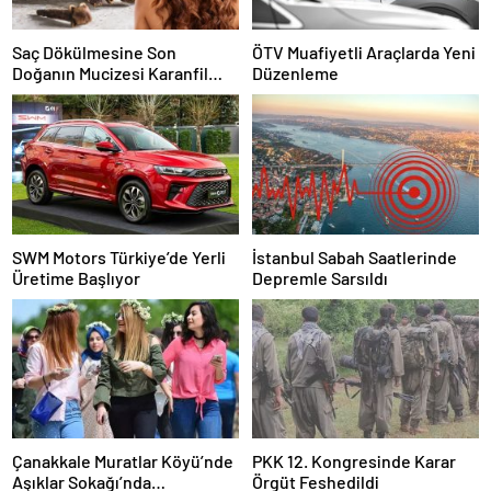
Saç Dökülmesine Son
ÖTV Muafiyetli Araçlarda Yeni
Doğanın Mucizesi Karanfil
Düzenleme
Kürü
SWM Motors Türkiye’de Yerli
İstanbul Sabah Saatlerinde
Üretime Başlıyor
Depremle Sarsıldı
Çanakkale Muratlar Köyü’nde
PKK 12. Kongresinde Karar
Aşıklar Sokağı’nda
Örgüt Feshedildi