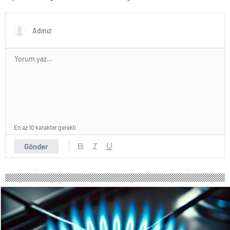
Geleneksel Hayır Yemeği ve
Eş Arayışı Renkli Görüntülere
Sahne Oldu
En az 10 karakter gerekli
Gönder