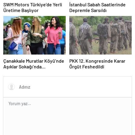
SWM Motors Türkiye’de Yerli
İstanbul Sabah Saatlerinde
Üretime Başlıyor
Depremle Sarsıldı
Çanakkale Muratlar Köyü’nde
PKK 12. Kongresinde Karar
Aşıklar Sokağı’nda
Örgüt Feshedildi
Geleneksel Hayır Yemeği ve
Eş Arayışı Renkli Görüntülere
Sahne Oldu