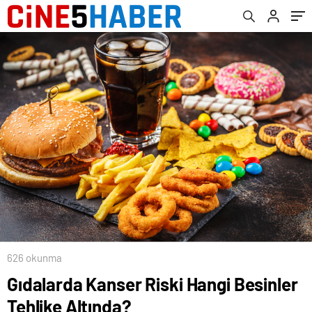
Reform Çalışmaları Başladı
626 okunma
Gıdalarda Kanser Riski Hangi Besinler
Tehlike Altında?