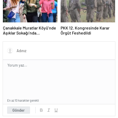
Çanakkale Muratlar Köyü’nde
PKK 12. Kongresinde Karar
Aşıklar Sokağı’nda
Örgüt Feshedildi
Geleneksel Hayır Yemeği ve
Eş Arayışı Renkli Görüntülere
Sahne Oldu
En az 10 karakter gerekli
Gönder