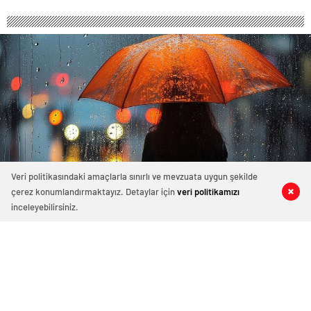
Veri politikasındaki amaçlarla sınırlı ve mevzuata uygun şekilde
çerez konumlandırmaktayız. Detaylar için
veri politikamızı
0
0
0
0
inceleyebilirsiniz.
414 okunma
Yağışlı Bir Hafta Bizleri Bekliyor
Ağustos 26, 2024 06:51
ABONE OL
News
Meteoroloji Genel Müdürlüğü’nden yapılan son