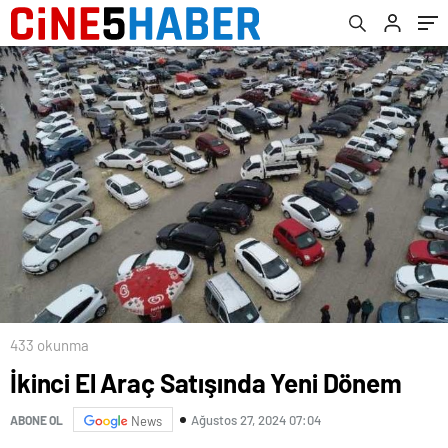
433 okunma
İkinci El Araç Satışında Yeni Dönem
Ağustos 27, 2024 07:04
ABONE OL
News