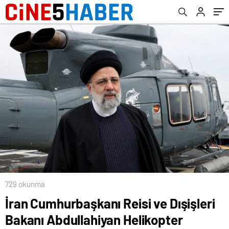
Yitirdi
729 okunma
İran Cumhurbaşkanı Reisi ve Dışişleri
Bakanı Abdullahiyan Helikopter