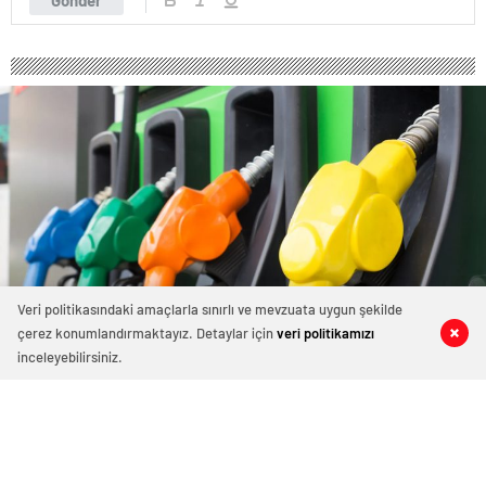
Gönder
Veri politikasındaki amaçlarla sınırlı ve mevzuata uygun şekilde
çerez konumlandırmaktayız. Detaylar için
veri politikamızı
0
0
0
0
inceleyebilirsiniz.
452 okunma
Motorine İndirim Geliyor
Nisan 23, 2024 07:23
ABONE OL
News