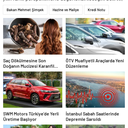
Bakan Mehmet Şimşek
Hazine ve Maliye
Kredi Notu
Saç Dökülmesine Son
ÖTV Muafiyetli Araçlarda Yeni
Doğanın Mucizesi Karanfil
Düzenleme
Kürü
SWM Motors Türkiye’de Yerli
İstanbul Sabah Saatlerinde
Üretime Başlıyor
Depremle Sarsıldı