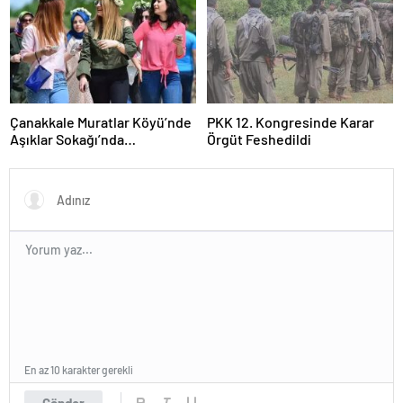
Çanakkale Muratlar Köyü’nde
PKK 12. Kongresinde Karar
Aşıklar Sokağı’nda
Örgüt Feshedildi
Geleneksel Hayır Yemeği ve
Eş Arayışı Renkli Görüntülere
Sahne Oldu
En az 10 karakter gerekli