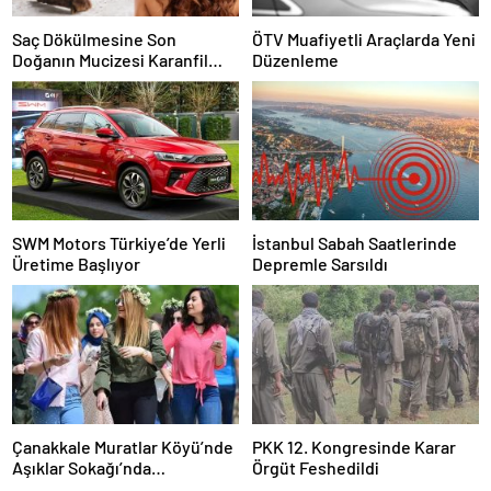
Saç Dökülmesine Son
ÖTV Muafiyetli Araçlarda Yeni
Doğanın Mucizesi Karanfil
Düzenleme
Kürü
SWM Motors Türkiye’de Yerli
İstanbul Sabah Saatlerinde
Üretime Başlıyor
Depremle Sarsıldı
Çanakkale Muratlar Köyü’nde
PKK 12. Kongresinde Karar
Aşıklar Sokağı’nda
Örgüt Feshedildi
Geleneksel Hayır Yemeği ve