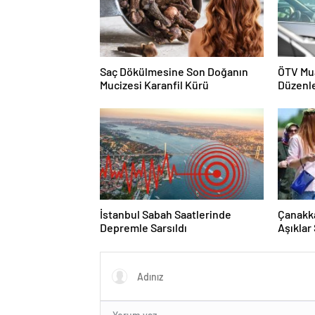
Saç Dökülmesine Son Doğanın
ÖTV Mua
Mucizesi Karanfil Kürü
Düzenl
İstanbul Sabah Saatlerinde
Çanakka
Depremle Sarsıldı
Aşıklar
Hayır Y
Görünt