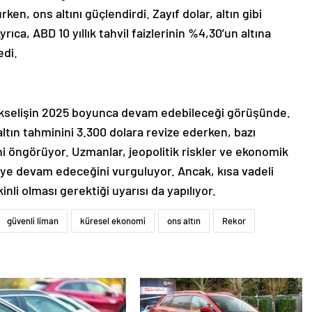
en, ons altını güçlendirdi. Zayıf dolar, altın gibi
yrıca, ABD 10 yıllık tahvil faizlerinin %4,30’un altına
edi.
 yükselişin 2025 boyunca devam edebileceği görüşünde.
ltın tahminini 3.300 dolara revize ederken, bazı
ini öngörüyor. Uzmanlar, jeopolitik riskler ve ekonomik
emeye devam edeceğini vurguluyor. Ancak, kısa vadeli
nli olması gerektiği uyarısı da yapılıyor.
güvenli liman
küresel ekonomi
ons altın
Rekor