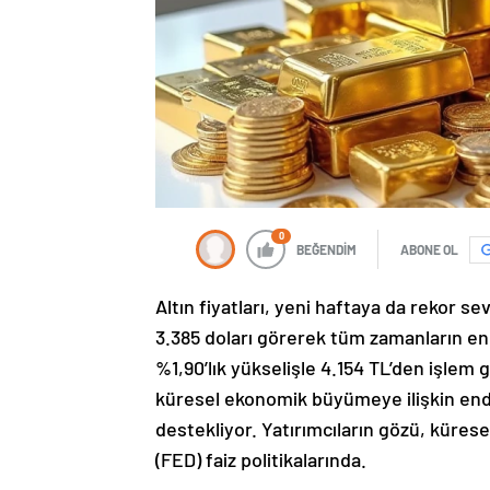
0
BEĞENDİM
ABONE OL
Altın fiyatları, yeni haftaya da rekor se
3.385 doları görerek tüm zamanların en 
%1,90’lık yükselişle 4.154 TL’den işlem g
küresel ekonomik büyümeye ilişkin endişe
destekliyor. Yatırımcıların gözü, küres
(FED) faiz politikalarında.