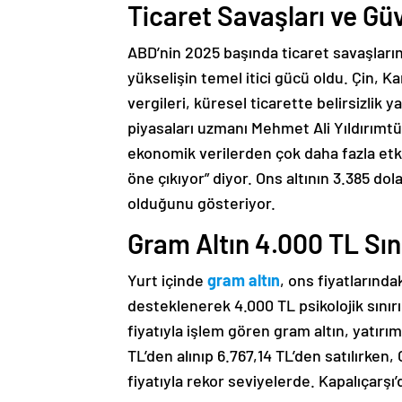
Ticaret Savaşları ve Gü
ABD’nin 2025 başında ticaret savaşlarını 
yükselişin temel itici gücü oldu. Çin, 
vergileri, küresel ticarette belirsizlik ya
piyasaları uzmanı Mehmet Ali Yıldırımtü
ekonomik verilerden çok daha fazla etkil
öne çıkıyor” diyor. Ons altının 3.385 do
olduğunu gösteriyor.
Gram Altın 4.000 TL Sını
Yurt içinde
gram altın
, ons fiyatlarında
desteklenerek 4.000 TL psikolojik sınırı
fiyatıyla işlem gören gram altın, yatırım
TL’den alınıp 6.767,14 TL’den satılırken,
fiyatıyla rekor seviyelerde. Kapalıçarşı’