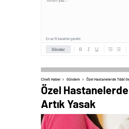
En az 10 karakter gerekli
Gönder
Cine5 Haber
Gündem
Özel Hastanelerde Tıbbi G
Özel Hastanelerde
Artık Yasak