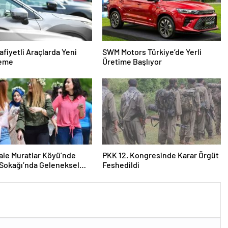
fiyetli Araçlarda Yeni
SWM Motors Türkiye’de Yerli
eme
Üretime Başlıyor
le Muratlar Köyü’nde
PKK 12. Kongresinde Karar Örgüt
 Sokağı’nda Geleneksel
Feshedildi
emeği ve Eş Arayışı Renkli
ülere Sahne Oldu