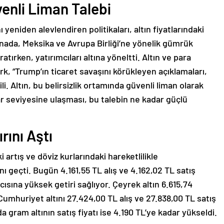
venli Liman Talebi
yeniden alevlendiren politikaları, altın fiyatlarındaki
Kanada, Meksika ve Avrupa Birliği’ne yönelik gümrük
ratırken, yatırımcıları altına yöneltti. Altın ve para
rk, “Trump’ın ticaret savaşını körükleyen açıklamaları,
i. Altın, bu belirsizlik ortamında güvenli liman olarak
lar seviyesine ulaşması, bu talebin ne kadar güçlü
rını Aştı
ki artış ve döviz kurlarındaki hareketlilikle
nı geçti. Bugün 4.161,55 TL alış ve 4.162,02 TL satış
cısına yüksek getiri sağlıyor. Çeyrek altın 6.615,74
 Cumhuriyet altını 27.424,00 TL alış ve 27.838,00 TL satış
da gram altının satış fiyatı ise 4.190 TL’ye kadar yükseldi.