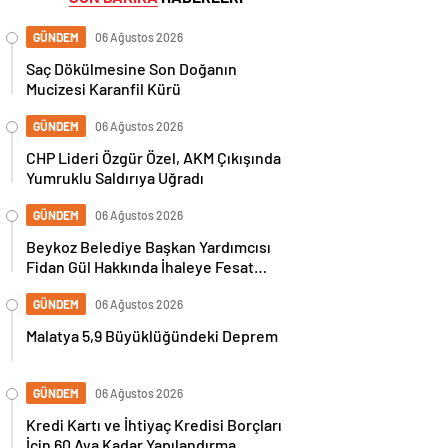
GÜNDEM
06 Ağustos 2026
Saç Dökülmesine Son Doğanın
Mucizesi Karanfil Kürü
GÜNDEM
06 Ağustos 2026
CHP Lideri Özgür Özel, AKM Çıkışında
Yumruklu Saldırıya Uğradı
GÜNDEM
06 Ağustos 2026
Beykoz Belediye Başkan Yardımcısı
Fidan Gül Hakkında İhaleye Fesat
Karıştırma İddiasıyla Gözaltı Kararı
GÜNDEM
06 Ağustos 2026
Malatya 5,9 Büyüklüğündeki Deprem
GÜNDEM
06 Ağustos 2026
Kredi Kartı ve İhtiyaç Kredisi Borçları
İçin 60 Aya Kadar Yapılandırma