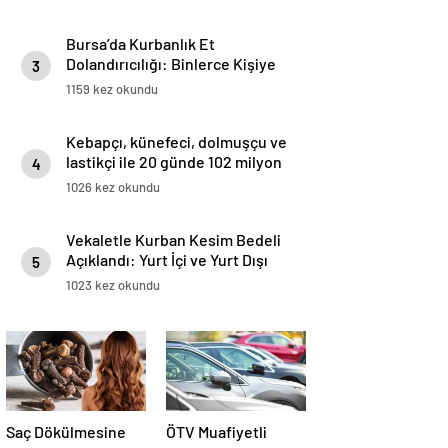
Getirmesini Diliyor
Bursa’da Kurbanlık Et
Dolandırıcılığı: Binlerce Kişiye
3
Bozuk Et Verildi, Tonlarca Et
1159 kez okundu
İmha Edildi
Kebapçı, künefeci, dolmuşçu ve
lastikçi ile 20 günde 102 milyon
4
lira
1026 kez okundu
Vekaletle Kurban Kesim Bedeli
Açıklandı: Yurt İçi ve Yurt Dışı
5
Fiyatları Belli Oldu..
1023 kez okundu
Saç Dökülmesine
ÖTV Muafiyetli