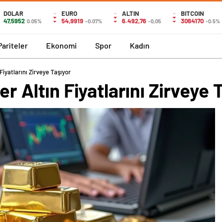
DOLAR
EURO
ALTIN
BITCOIN
47,5952
54,9919
6.492,76
3064170
0.05%
-0.07%
-0,05
-0.5%
Pariteler
Ekonomi
Spor
Kadın
 Fiyatlarını Zirveye Taşıyor
ler Altın Fiyatlarını Zirveye 