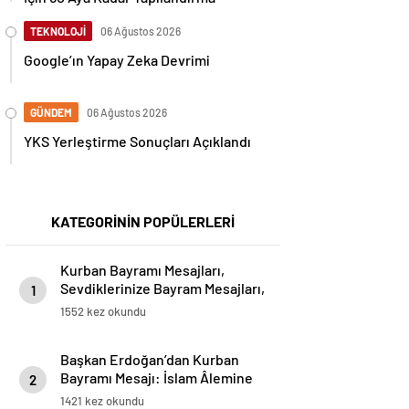
TEKNOLOJİ
06 Ağustos 2026
Google’ın Yapay Zeka Devrimi
GÜNDEM
06 Ağustos 2026
YKS Yerleştirme Sonuçları Açıklandı
KATEGORİNİN POPÜLERLERİ
Kurban Bayramı Mesajları,
Sevdiklerinize Bayram Mesajları,
1
Resimli Bayram Mesajları..
1552 kez okundu
Başkan Erdoğan’dan Kurban
Bayramı Mesajı: İslam Âlemine
2
ve Tüm İnsanlığa Hayırlar
1421 kez okundu