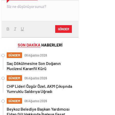
GÖNDER
SON DAKİKA
HABERLERİ
GÜNDEM
06 Ağustos 2026
Saç Dökülmesine Son Doğanın
Mucizesi Karanfil Kürü
GÜNDEM
06 Ağustos 2026
CHP Lideri Özgür Özel, AKM Çıkışında
Yumruklu Saldırıya Uğradı
GÜNDEM
06 Ağustos 2026
Beykoz Belediye Başkan Yardımcısı
Fidan Gül Hakkında İhaleye Fesat