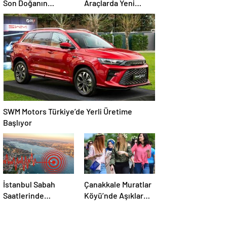
Son Doğanın
Araçlarda Yeni
Mucizesi Karanfil
Düzenleme
Kürü
SWM Motors Türkiye’de Yerli Üretime
Başlıyor
İstanbul Sabah
Çanakkale Muratlar
Saatlerinde
Köyü’nde Aşıklar
Depremle Sarsıldı
Sokağı’nda
Geleneksel Hayır