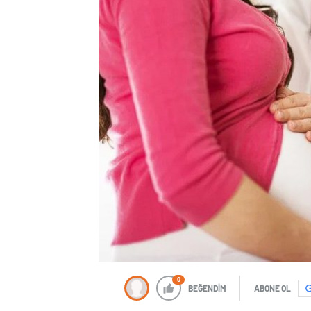
0
BEĞENDİM
ABONE OL