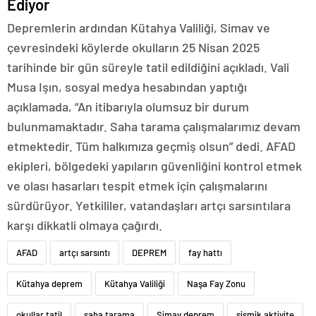
Ediyor
Depremlerin ardından Kütahya Valiliği, Simav ve
çevresindeki köylerde okulların 25 Nisan 2025
tarihinde bir gün süreyle tatil edildiğini açıkladı. Vali
Musa Işın, sosyal medya hesabından yaptığı
açıklamada, “An itibarıyla olumsuz bir durum
bulunmamaktadır. Saha tarama çalışmalarımız devam
etmektedir. Tüm halkımıza geçmiş olsun” dedi. AFAD
ekipleri, bölgedeki yapıların güvenliğini kontrol etmek
ve olası hasarları tespit etmek için çalışmalarını
sürdürüyor. Yetkililer, vatandaşları artçı sarsıntılara
karşı dikkatli olmaya çağırdı.
AFAD
artçı sarsıntı
DEPREM
fay hattı
Kütahya deprem
Kütahya Valiliği
Naşa Fay Zonu
okullar tatil
saha tarama
Simav deprem
sismik aktivite