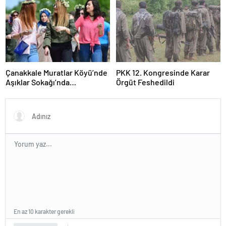
Çanakkale Muratlar Köyü’nde
PKK 12. Kongresinde Karar
Aşıklar Sokağı’nda
Örgüt Feshedildi
Geleneksel Hayır Yemeği ve
Eş Arayışı Renkli Görüntülere
Sahne Oldu
En az 10 karakter gerekli