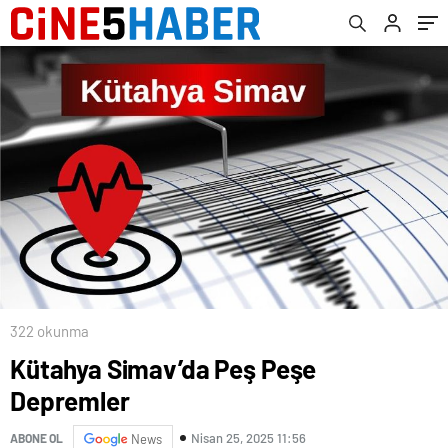
Gelecek Senaryoları İçin Talimat Verdi
322 okunma
Kütahya Simav’da Peş Peşe
Depremler
Nisan 25, 2025 11:56
ABONE OL
News