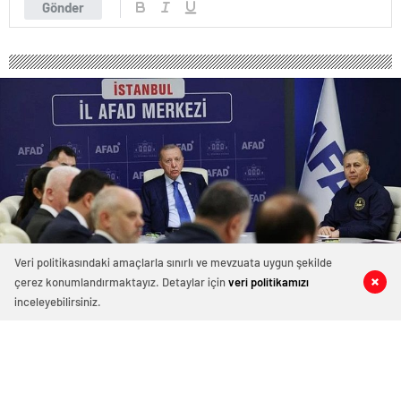
Gönder
Veri politikasındaki amaçlarla sınırlı ve mevzuata uygun şekilde
çerez konumlandırmaktayız. Detaylar için
veri politikamızı
0
0
0
0
inceleyebilirsiniz.
300 okunma
Cumhurbaşkanı Erdoğan, İstanbul
Depremi Sonrası AFAD Kriz