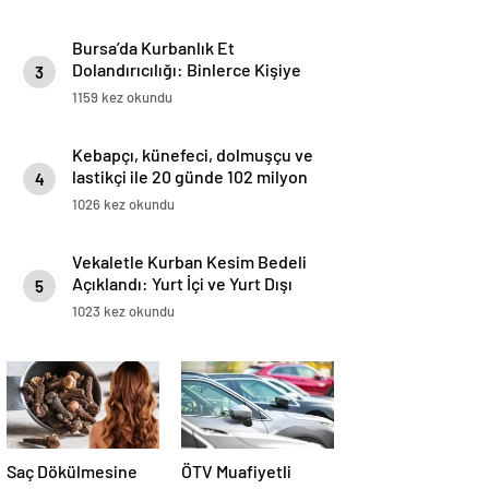
Getirmesini Diliyor
Bursa’da Kurbanlık Et
Dolandırıcılığı: Binlerce Kişiye
3
Bozuk Et Verildi, Tonlarca Et
1159 kez okundu
İmha Edildi
Kebapçı, künefeci, dolmuşçu ve
lastikçi ile 20 günde 102 milyon
4
lira
1026 kez okundu
Vekaletle Kurban Kesim Bedeli
Açıklandı: Yurt İçi ve Yurt Dışı
5
Fiyatları Belli Oldu..
1023 kez okundu
Saç Dökülmesine
ÖTV Muafiyetli