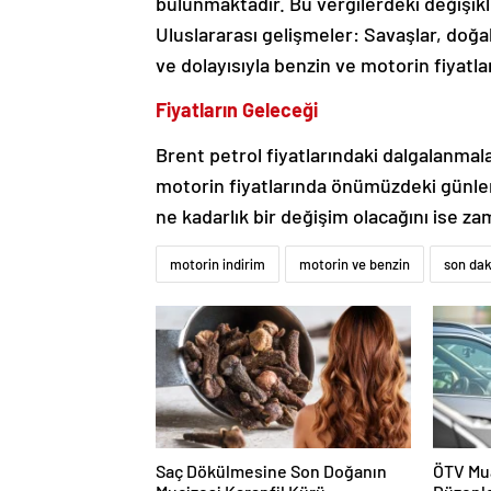
bulunmaktadır. Bu vergilerdeki değişikli
Uluslararası gelişmeler: Savaşlar, doğal 
ve dolayısıyla benzin ve motorin fiyatları
Fiyatların Geleceği
Brent petrol fiyatlarındaki dalgalanmal
motorin fiyatlarında önümüzdeki günler
ne kadarlık bir değişim olacağını ise z
motorin indirim
motorin ve benzin
son dak
Saç Dökülmesine Son Doğanın
ÖTV Mua