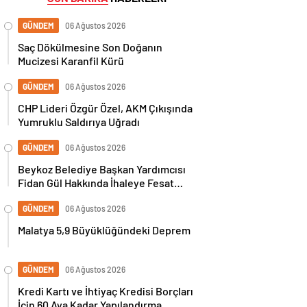
GÜNDEM
06 Ağustos 2026
Saç Dökülmesine Son Doğanın
Mucizesi Karanfil Kürü
GÜNDEM
06 Ağustos 2026
CHP Lideri Özgür Özel, AKM Çıkışında
Yumruklu Saldırıya Uğradı
GÜNDEM
06 Ağustos 2026
Beykoz Belediye Başkan Yardımcısı
Fidan Gül Hakkında İhaleye Fesat
Karıştırma İddiasıyla Gözaltı Kararı
GÜNDEM
06 Ağustos 2026
Malatya 5,9 Büyüklüğündeki Deprem
GÜNDEM
06 Ağustos 2026
Kredi Kartı ve İhtiyaç Kredisi Borçları
İçin 60 Aya Kadar Yapılandırma