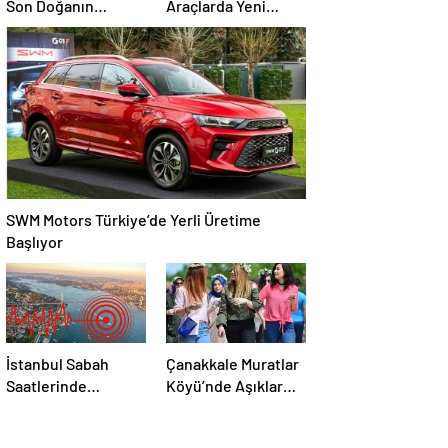
Son Doğanın
Araçlarda Yeni
Mucizesi Karanfil
Düzenleme
Kürü
SWM Motors Türkiye’de Yerli Üretime
Başlıyor
İstanbul Sabah
Çanakkale Muratlar
Saatlerinde
Köyü’nde Aşıklar
Depremle Sarsıldı
Sokağı’nda
Geleneksel Hayır