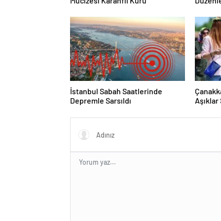
Mucizesi Karanfil Kürü
Düzenl
İstanbul Sabah Saatlerinde
Çanakka
Depremle Sarsıldı
Aşıklar
Hayır Y
Görünt