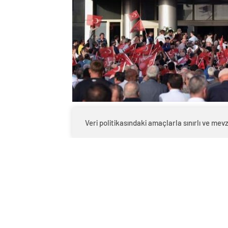
1
BEĞENDİM
ABONE OL
Veri politikasındaki amaçlarla sınırlı ve m
Kepez halkı, haksız yere tutuklanan Be
için seslerini yükseltmeye devam ediyo
eylemler, Kocagöz’e olan desteği ve ada