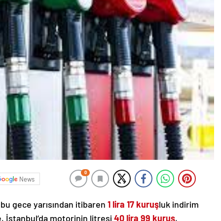
0
News
 bu gece yarısından itibaren
1 lira 17 kuruş
luk indirim
, İstanbul’da motorinin litresi
40 lira 99 kuruş
,