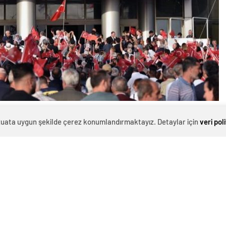
0
News
evzuata uygun şekilde çerez konumlandırmaktayız. Detaylar için
veri pol
lediye Başkanı Mesut Kocagöz’ün serbest bırakılması
r. CHP İl Başkanı Nail Kamacı önderliğinde düzenlenen
let arayışını gözler önüne seriyor.