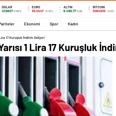
DOLAR
EURO
ALTIN
BITCOIN
47,6627
55,0447
6.495,77
3064835
0.05%
-0.12%
0,05
-0.5%
Pariteler
Ekonomi
Spor
Kadın
ira 17 Kuruşluk İndirim Geliyor!
rısı 1 Lira 17 Kuruşluk İndi