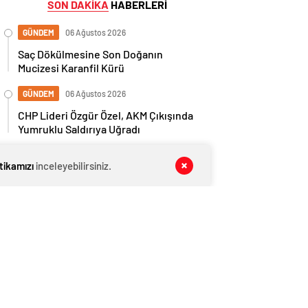
SON DAKİKA
HABERLERİ
GÜNDEM
06 Ağustos 2026
Saç Dökülmesine Son Doğanın
Mucizesi Karanfil Kürü
GÜNDEM
06 Ağustos 2026
CHP Lideri Özgür Özel, AKM Çıkışında
Yumruklu Saldırıya Uğradı
GÜNDEM
06 Ağustos 2026
itikamızı
inceleyebilirsiniz.
Beykoz Belediye Başkan Yardımcısı
Fidan Gül Hakkında İhaleye Fesat
Karıştırma İddiasıyla Gözaltı Kararı
GÜNDEM
06 Ağustos 2026
Malatya 5,9 Büyüklüğündeki Deprem
GÜNDEM
06 Ağustos 2026
Kredi Kartı ve İhtiyaç Kredisi Borçları