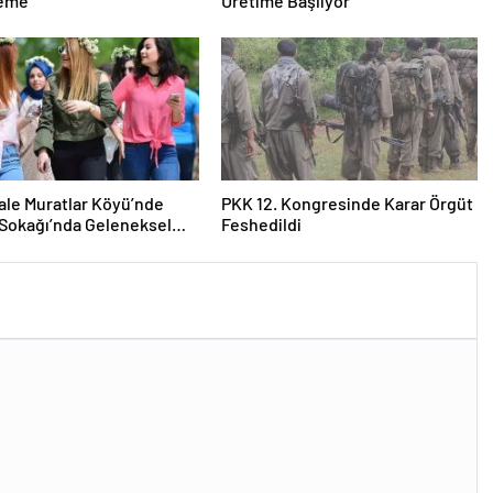
eme
Üretime Başlıyor
le Muratlar Köyü’nde
PKK 12. Kongresinde Karar Örgüt
 Sokağı’nda Geleneksel
Feshedildi
emeği ve Eş Arayışı Renkli
ülere Sahne Oldu