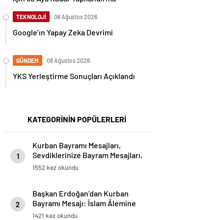
TEKNOLOJİ
06 Ağustos 2026
Google’ın Yapay Zeka Devrimi
GÜNDEM
06 Ağustos 2026
YKS Yerleştirme Sonuçları Açıklandı
KATEGORİNİN POPÜLERLERİ
Kurban Bayramı Mesajları,
Sevdiklerinize Bayram Mesajları,
1
Resimli Bayram Mesajları..
1552 kez okundu
Başkan Erdoğan’dan Kurban
Bayramı Mesajı: İslam Âlemine
2
ve Tüm İnsanlığa Hayırlar
1421 kez okundu