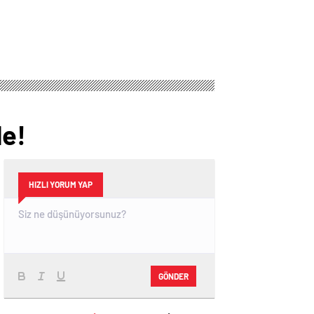
Yemeği ve Eş
Arayışı Renkli
Görüntülere Sahne
Oldu
de!
HIZLI YORUM YAP
GÖNDER