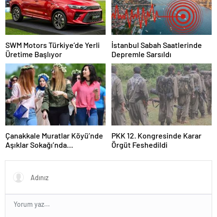
SWM Motors Türkiye’de Yerli
İstanbul Sabah Saatlerinde
Üretime Başlıyor
Depremle Sarsıldı
Çanakkale Muratlar Köyü’nde
PKK 12. Kongresinde Karar
Aşıklar Sokağı’nda
Örgüt Feshedildi
Geleneksel Hayır Yemeği ve
Eş Arayışı Renkli Görüntülere
Sahne Oldu