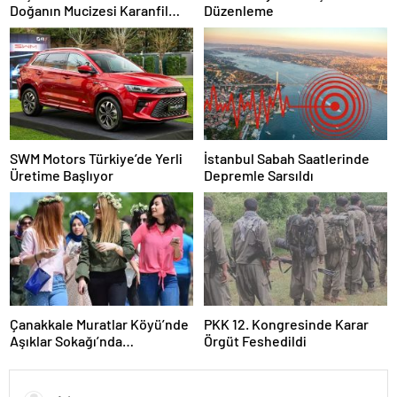
Doğanın Mucizesi Karanfil
Düzenleme
Kürü
SWM Motors Türkiye’de Yerli
İstanbul Sabah Saatlerinde
Üretime Başlıyor
Depremle Sarsıldı
Çanakkale Muratlar Köyü’nde
PKK 12. Kongresinde Karar
Aşıklar Sokağı’nda
Örgüt Feshedildi
Geleneksel Hayır Yemeği ve
Eş Arayışı Renkli Görüntülere
Sahne Oldu