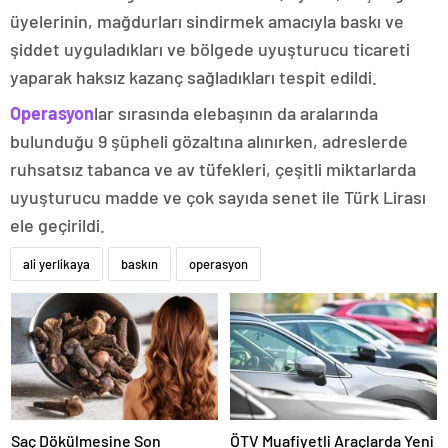
üyelerinin, mağdurları sindirmek amacıyla baskı ve
şiddet uyguladıkları ve bölgede uyuşturucu ticareti
yaparak haksız kazanç sağladıkları tespit edildi.
Operasyon
lar sırasında elebaşının da aralarında
bulunduğu 9 şüpheli gözaltına alınırken, adreslerde
ruhsatsız tabanca ve av tüfekleri, çeşitli miktarlarda
uyuşturucu madde ve çok sayıda senet ile Türk Lirası
ele geçirildi.
ali yerlikaya
baskın
operasyon
Saç Dökülmesine Son
ÖTV Muafiyetli Araçlarda Yeni