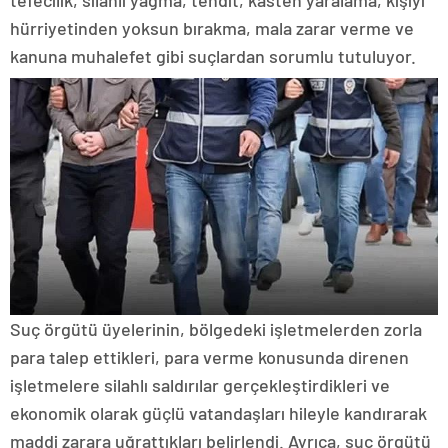
tefecilik, silahlı yağma, tehdit, kasten yaralama, kişiyi
hürriyetinden yoksun bırakma, mala zarar verme ve
kanuna muhalefet gibi suçlardan sorumlu tutuluyor.
Suç örgütü üyelerinin, bölgedeki işletmelerden zorla
para talep ettikleri, para verme konusunda direnen
işletmelere silahlı saldırılar gerçekleştirdikleri ve
ekonomik olarak güçlü vatandaşları hileyle kandırarak
maddi zarara uğrattıkları belirlendi. Ayrıca, suç örgütü