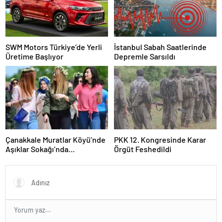
SWM Motors Türkiye’de Yerli
İstanbul Sabah Saatlerinde
Üretime Başlıyor
Depremle Sarsıldı
Çanakkale Muratlar Köyü’nde
PKK 12. Kongresinde Karar
Aşıklar Sokağı’nda
Örgüt Feshedildi
Geleneksel Hayır Yemeği ve
Eş Arayışı Renkli Görüntülere
Sahne Oldu