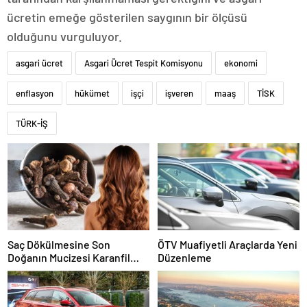
ücretin emeğe gösterilen saygının bir ölçüsü
olduğunu vurguluyor.
asgari ücret
Asgari Ücret Tespit Komisyonu
ekonomi
enflasyon
hükümet
işçi
işveren
maaş
TİSK
TÜRK-İŞ
Saç Dökülmesine Son
ÖTV Muafiyetli Araçlarda Yeni
Doğanın Mucizesi Karanfil
Düzenleme
Kürü