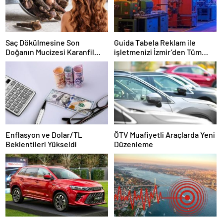
Saç Dökülmesine Son
Guida Tabela Reklam ile
Doğanın Mucizesi Karanfil
işletmenizi İzmir’den Tüm
Kürü
Türkiye’ye Duyuran Işıklı
Çözümler!
Enflasyon ve Dolar/TL
ÖTV Muafiyetli Araçlarda Yeni
Beklentileri Yükseldi
Düzenleme