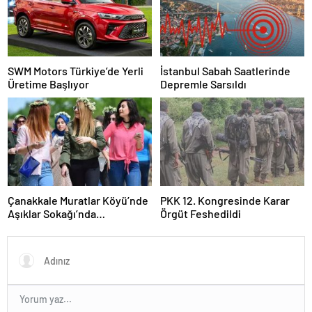
SWM Motors Türkiye’de Yerli
İstanbul Sabah Saatlerinde
Üretime Başlıyor
Depremle Sarsıldı
Çanakkale Muratlar Köyü’nde
PKK 12. Kongresinde Karar
Aşıklar Sokağı’nda
Örgüt Feshedildi
Geleneksel Hayır Yemeği ve
Eş Arayışı Renkli Görüntülere
Sahne Oldu