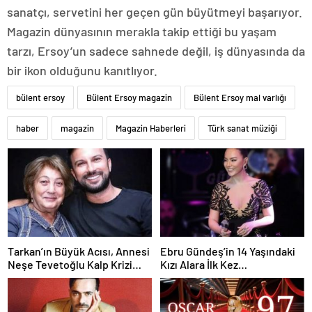
sanatçı, servetini her geçen gün büyütmeyi başarıyor.
Magazin dünyasının merakla takip ettiği bu yaşam
tarzı, Ersoy’un sadece sahnede değil, iş dünyasında da
bir ikon olduğunu kanıtlıyor.
bülent ersoy
Bülent Ersoy magazin
Bülent Ersoy mal varlığı
haber
magazin
Magazin Haberleri
Türk sanat müziği
Tarkan’ın Büyük Acısı, Annesi
Ebru Gündeş’in 14 Yaşındaki
Neşe Tevetoğlu Kalp Krizi
Kızı Alara İlk Kez
Sonucu Hayatını Kaybetti
Görüntülendi!