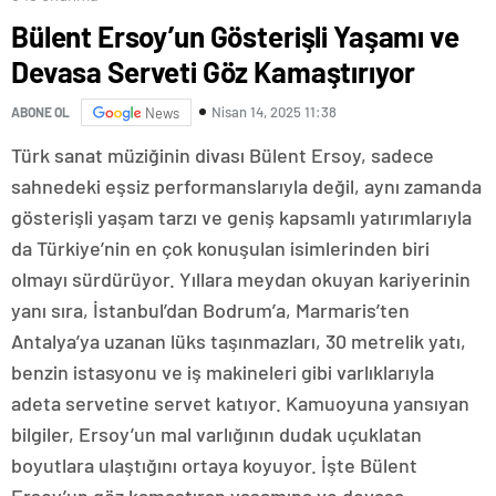
Bülent Ersoy’un Gösterişli Yaşamı ve
Devasa Serveti Göz Kamaştırıyor
Nisan 14, 2025 11:38
ABONE OL
News
Türk sanat müziğinin divası Bülent Ersoy, sadece
sahnedeki eşsiz performanslarıyla değil, aynı zamanda
gösterişli yaşam tarzı ve geniş kapsamlı yatırımlarıyla
da Türkiye’nin en çok konuşulan isimlerinden biri
olmayı sürdürüyor. Yıllara meydan okuyan kariyerinin
yanı sıra, İstanbul’dan Bodrum’a, Marmaris’ten
Antalya’ya uzanan lüks taşınmazları, 30 metrelik yatı,
benzin istasyonu ve iş makineleri gibi varlıklarıyla
adeta servetine servet katıyor. Kamuoyuna yansıyan
bilgiler, Ersoy’un mal varlığının dudak uçuklatan
boyutlara ulaştığını ortaya koyuyor. İşte Bülent
Ersoy’un göz kamaştıran yaşamına ve devasa