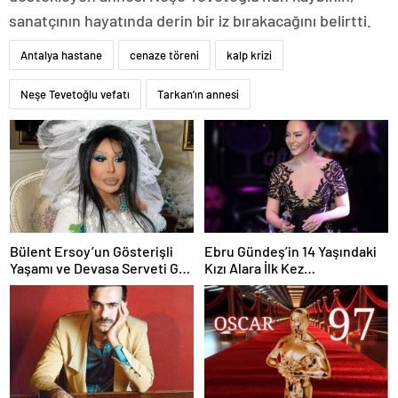
sanatçının hayatında derin bir iz bırakacağını belirtti.
Antalya hastane
cenaze töreni
kalp krizi
Neşe Tevetoğlu vefatı
Tarkan’ın annesi
Bülent Ersoy’un Gösterişli
Ebru Gündeş’in 14 Yaşındaki
Yaşamı ve Devasa Serveti Göz
Kızı Alara İlk Kez
Kamaştırıyor
Görüntülendi!