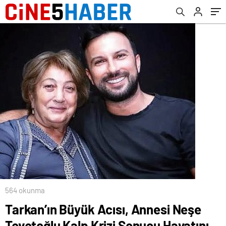
Kaybetti
564 okunma
Tarkan’ın Büyük Acısı, Annesi Neşe
Tevetoğlu Kalp Krizi Sonucu Hayatını