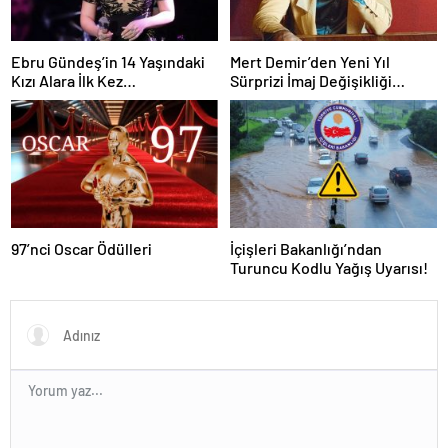
Ebru Gündeş’in 14 Yaşındaki
Mert Demir’den Yeni Yıl
Kızı Alara İlk Kez
Sürprizi İmaj Değişikliği
Görüntülendi!
Sosyal Medyada Gündem Oldu
97’nci Oscar Ödülleri
İçişleri Bakanlığı’ndan
Turuncu Kodlu Yağış Uyarısı!