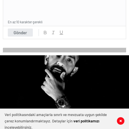
En az 10 karakter gerekli
Gönder
Veri politikasındaki amaçlarla sınırlı ve mevzuata uygun şekilde
çerez konumlandırmaktayız. Detaylar için
veri politikamızı
0
2
0
0
inceleyebilirsiniz.