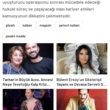
uyuşturucu operasyonu sonrası mücadele edeceği
hukuki süreç ve yaşayacağı olası kariyer etkileri
kamuoyunun dikkatini çekmektedir.
gözaltı
kalben
magazin
şarkıcfı kalben
yasaklı madde
Tarkan’ın Büyük Acısı, Annesi
Bülent Ersoy’un Gösterişli
Neşe Tevetoğlu Kalp Krizi
Yaşamı ve Devasa Serveti Göz
Sonucu Hayatını Kaybetti
Kamaştırıyor